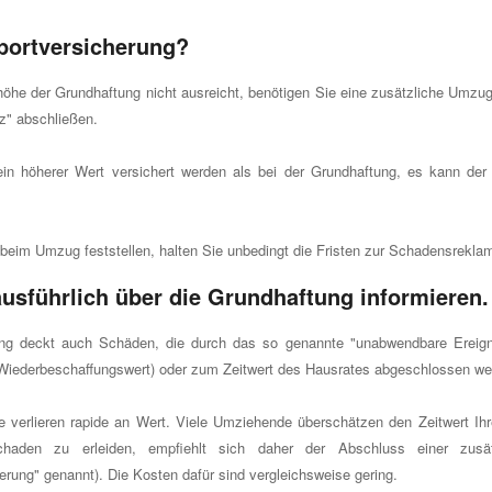
portversicherung?
he der Grundhaftung nicht ausreicht, benötigen Sie eine zusätzliche Umzugs
nz" abschließen.
ein höherer Wert versichert werden als bei der Grundhaftung, es kann der
eim Umzug feststellen, halten Sie unbedingt die Fristen zur Schadensreklam
ausführlich über die Grundhaftung informieren.
ng deckt auch Schäden, die durch das so genannte "unabwendbare Ereignis
Wiederbeschaffungswert) oder zum Zeitwert des Hausrates abgeschlossen we
 verlieren rapide an Wert. Viele Umziehende überschätzen den Zeitwert Ih
haden zu erleiden, empfiehlt sich daher der Abschluss einer zusät
rung" genannt). Die Kosten dafür sind vergleichsweise gering.