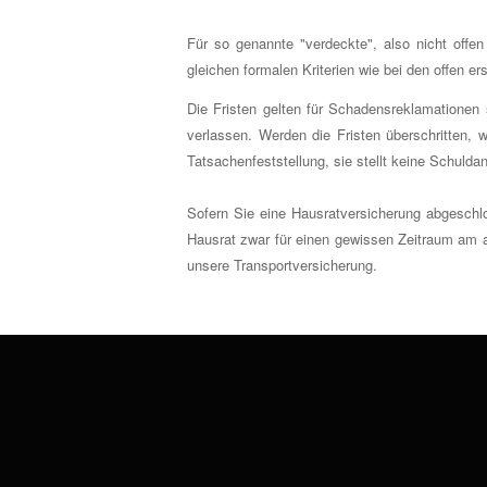
Für so genannte "verdeckte", also nicht off
gleichen formalen Kriterien wie bei den offen er
Die Fristen gelten für Schadensreklamationen
verlassen. Werden die Fristen überschritten,
Tatsachenfeststellung, sie stellt keine Schuldan
Sofern Sie eine Hausratversicherung abgeschl
Hausrat zwar für einen gewissen Zeitraum am a
unsere Transportversicherung.