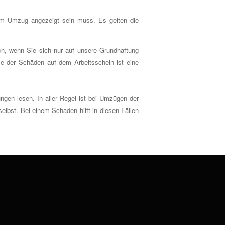
dem Umzug angezeigt sein muss. Es gelten die
ch, wenn Sie sich nur auf unsere Grundhaftung
me der Schäden auf dem Arbeitsschein ist eine
gen lesen. In aller Regel ist bei Umzügen der
lbst. Bei einem Schaden hilft in diesen Fällen