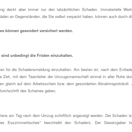
rung deckt aber immer nur den tatsächlichen Schaden. Immaterielle Wert
äden an Gegenständen, die Sie selbst verpackt haben, können auch durch die
es können gesondert versichert werden.
nd unbedingt die Fristen einzuhalten.
sten für die Schadensmeldung einzuhalten. Am besten ist, nach dem Entla
ie Zeit, mit dem Teamleiter der Umzugsmannschaft einmal in aller Ruhe du
en gleich auf dem Arbeitsschein bzw. dem gesonderten Abnahmeprotokoll.
Durchschrift des Scheines geben.
tens am Tag nach dem Umzug schriftlich angezeigt werden. Der Schaden is
 des Esszimmertisches" beschreibt den Schaden). Der Gesetzgeber hat