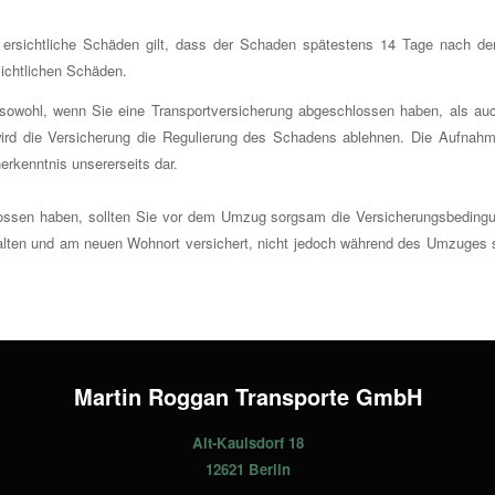
en ersichtliche Schäden gilt, dass der Schaden spätestens 14 Tage nach 
sichtlichen Schäden.
 sowohl, wenn Sie eine Transportversicherung abgeschlossen haben, als au
 wird die Versicherung die Regulierung des Schadens ablehnen. Die Aufnah
erkenntnis unsererseits dar.
ossen haben, sollten Sie vor dem Umzug sorgsam die Versicherungsbedingun
lten und am neuen Wohnort versichert, nicht jedoch während des Umzuges se
Martin Roggan Transporte GmbH
Alt-Kaulsdorf 18
12621 Berlin