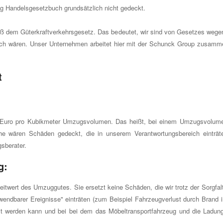
 g Handelsgesetzbuch grundsätzlich nicht gedeckt.
 dem Güterkraftverkehrsgesetz. Das bedeutet, wir sind von Gesetzes wegen v
tlich wären. Unser Unternehmen arbeitet hier mit der Schunck Group zusamme
t
 Euro pro Kubikmeter Umzugsvolumen. Das heißt, bei einem Umzugsvolumen
e wären Schäden gedeckt, die in unserem Verantwortungsbereich einträte
sberater.
g:
eitwert des Umzuggutes. Sie ersetzt keine Schäden, die wir trotz der Sorgfa
wendbarer Ereignisse" einträten (zum Beispiel Fahrzeugverlust durch Brand 
tellt werden kann und bei bei dem das Möbeltransportfahrzeug und die Ladung